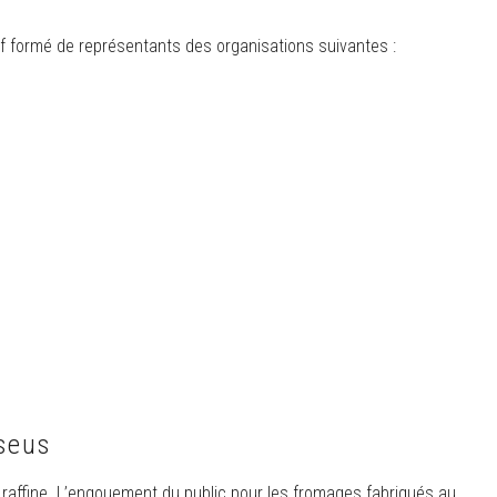
f formé de représentants des organisations suivantes :
aseus
 raffine. L’engouement du public pour les fromages fabriqués au