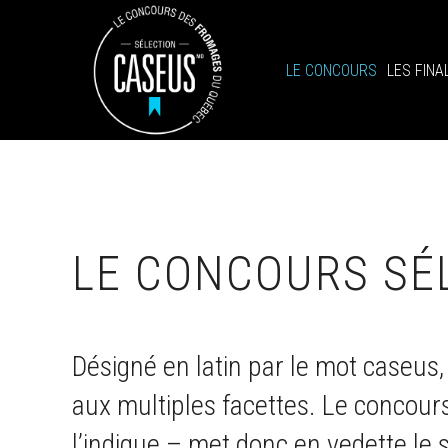
LE CONCOURS
LES FINA
LE CONCOURS SÉ
Désigné en latin par le mot caseus
aux multiples facettes. Le conco
l’indique – met donc en vedette le sa