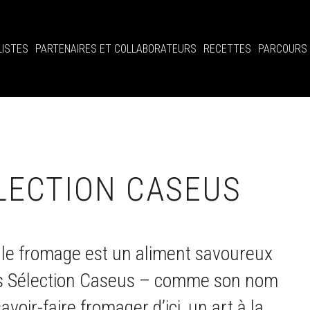
LISTES
PARTENAIRES ET COLLABORATEURS
RECETTES
PARCOURS
LECTION CASEUS
, le fromage est un aliment savoureux
urs Sélection Caseus – comme son nom
voir-faire fromager d’ici, un art à la